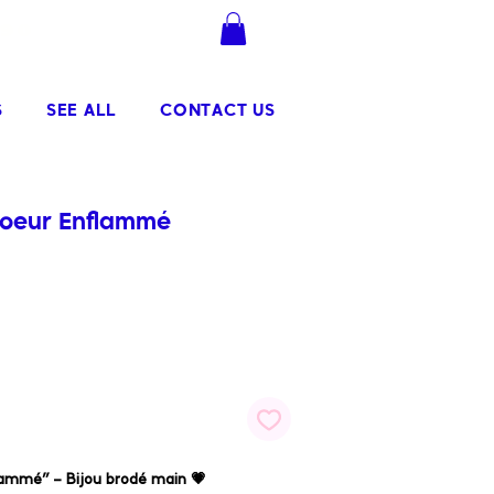
.90
Se connecter
S
SEE ALL
CONTACT US
Coeur Enflammé
ammé” – Bijou brodé main 💗