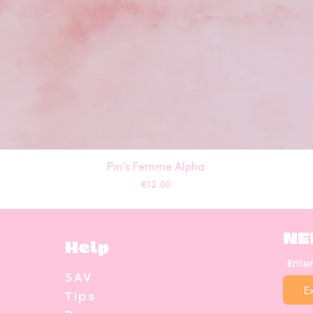
Pin's Femme Alpha
Price
€12.00
NE
Help
Ente
SAV
Tips