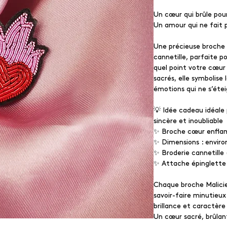
Un cœur qui brûle pour
Un amour qui ne fait 
Une précieuse broche
cannetille, parfaite 
quel point votre cœur b
sacrés, elle symbolise
émotions qui ne s’éte
💡 Idée cadeau idéale
sincère et inoubliable
✨ Broche cœur enfla
✨ Dimensions : enviro
✨ Broderie cannetille (
✨ Attache épinglette
Chaque broche Malicie
savoir-faire minutieux.
brillance et caractère 
Un cœur sacré, brûlan