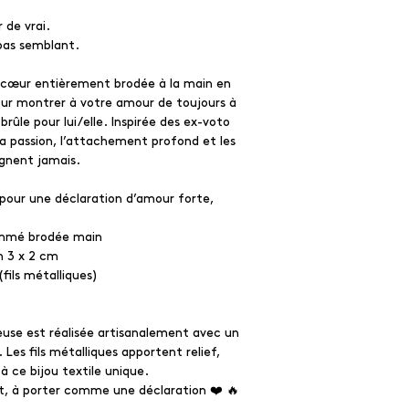
 de vrai.
pas semblant.
 cœur entièrement brodée à la main en
pour montrer à votre amour de toujours à
rûle pour lui/elle. Inspirée des ex-voto
 la passion, l’attachement profond et les
ignent jamais.
 pour une déclaration d’amour forte,
mmé brodée main
n 3 x 2 cm
fils métalliques)
use est réalisée artisanalement avec un
 Les fils métalliques apportent relief,
à ce bijou textile unique.
t, à porter comme une déclaration ❤️ 🔥