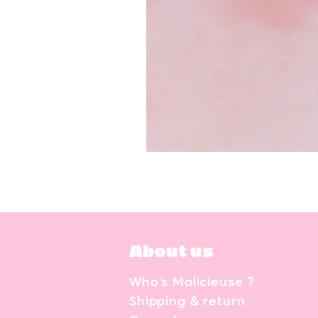
About us
Who's Malicieuse ?
Shipping & return