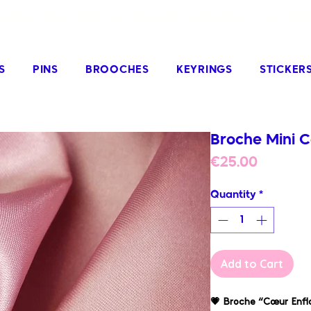
odies, friendly worldwide shipping from €3
S
PINS
BROOCHES
KEYRINGS
STICKER
Broche Mini 
Price
€25.00
Quantity
*
Add to Cart
💗 Broche “Cœur Enfl