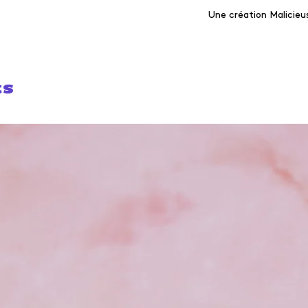
Une création Malicie
ts