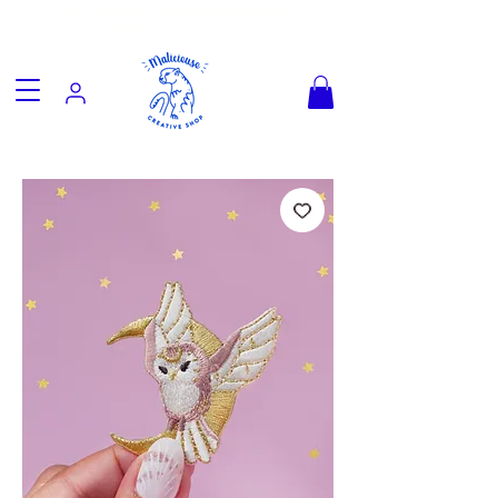
Fun goodies, friendly worldwide
shipping from €3.90