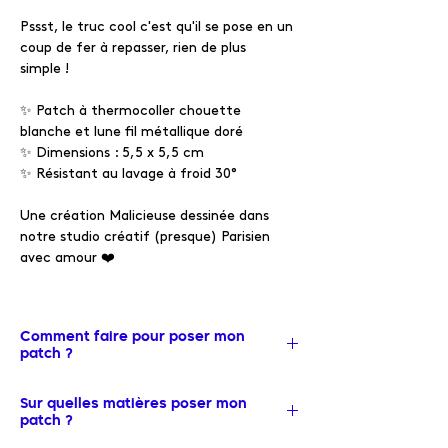
Pssst, le truc cool c'est qu'il se pose en un
coup de fer à repasser, rien de plus
simple !
✨ Patch à thermocoller chouette
blanche et lune fil métallique doré
✨ Dimensions : 5,5 x 5,5 cm
✨ Résistant au lavage à froid 30°
Une création Malicieuse dessinée dans
notre studio créatif (presque) Parisien
avec amour ❤️
Comment faire pour poser mon
patch ?
✨ Place le vêtement sur la planche à
Sur quelles matières poser mon
repasser, recouvre le patch et le vêtement
patch ?
d’une protection : papier cuisson ou