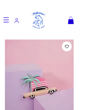
Fun goodies, friendly worldwide
shipping from €3.90