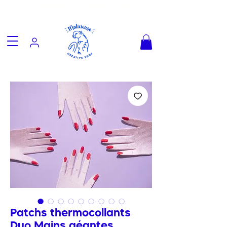
Fun goodies, friendly worldwide
shipping from €3.90
Patchs thermocollants
Duo Mains géantes