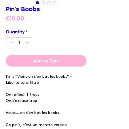
Pin's Boobs
Price
€10.00
Quantity
*
Add to Cart
Pin’s “Viens on s’en bat les boobs” –
Liberté sans filtre
On réfléchit trop.
On s’excuse trop.
Viens… on s’en bat les boobs.
Ce pin’s, c’est un mantra version