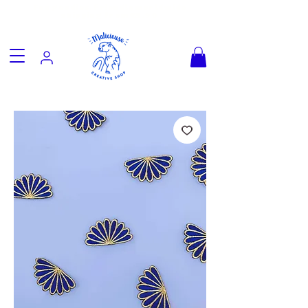
Fun goodies, friendly worldwide
shipping from €3.90