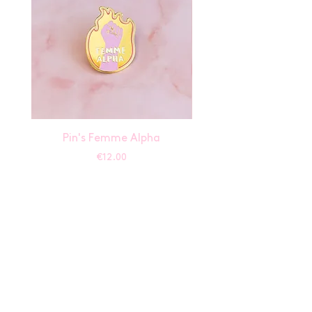
Pin's Femme Alpha
Price
€12.00
Help
SAV