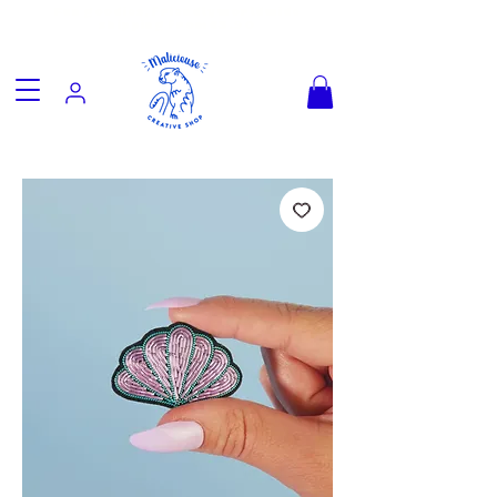
Fun goodies, friendly worldwide
shipping from €3.90