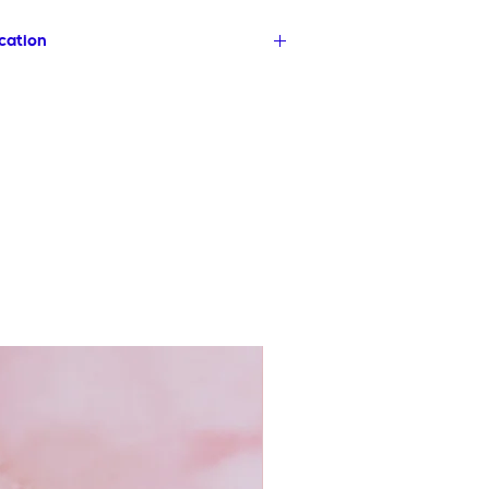
ication
 création dans le sud de la France,
ec passion chaque collection.
e motif et choisissons minutieusement
e poursuit a coeur du Pakistan dans un
ancienne tradition de la broderie cannetille
ation en génération.
rtisans, véritables maîtres dans l'art
a cannetille façonnent avec précision
mant le fil métallique en précieuse
ivilégiée que nous entretenons avec cet
crit dans une démarche de respect mutuel
avoir-faire artisanal.
récieux entre créativité française et
 Malicieuse célèbre l'union de deux
usionnant tradition et modernité pour