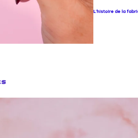
L'histoire de la fabr
Depuis notre studio de
Malicieuse conçoit av
Nous dessinons chaqu
les teintes.
Le processus créatif s
atelier familial, où l'
est transmis de génér
Les mains habiles des a
ts
ancestral délicat de l
chaque pièce, transfor
broche. La relation pr
atelier familial s'ins
et de valorisation du s
En tissant ces liens p
artisanat pakistanais,
mondes artistiques, f