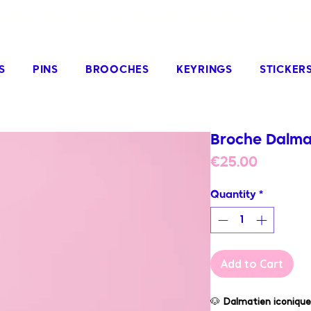
odies, friendly worldwide shipping from €3
S
PINS
BROOCHES
KEYRINGS
STICKER
Broche Dalma
Price
€25.00
Quantity
*
Add to Cart
🐶
Dalmatien iconique