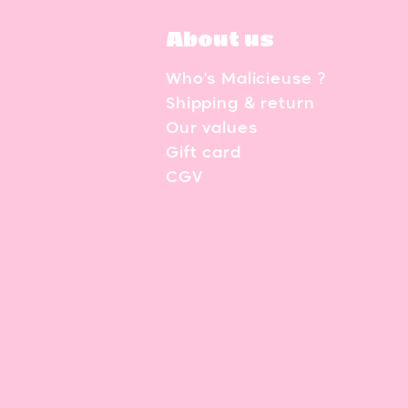
About us
Who's Malicieuse ?
Shipping & return
Our values
Gift card
CGV