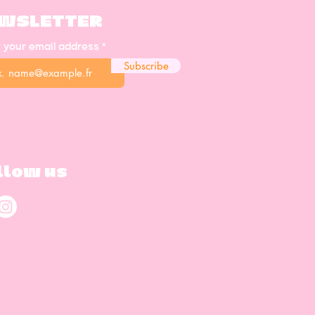
WSLETTER
r your email address
Subscribe
llow us