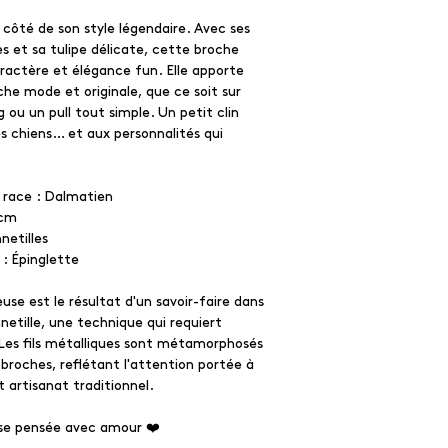
 côté de son style légendaire. Avec ses
s et sa tulipe délicate, cette broche
actère et élégance fun. Elle apporte
he mode et originale, que ce soit sur
 ou un pull tout simple. Un petit clin
s chiens… et aux personnalités qui
 race : Dalmatien
 cm
netilles
: Épinglette
se est le résultat d'un savoir-faire dans
nnetille, une technique qui requiert
 Les fils métalliques sont métamorphosés
 broches, reflétant l'attention portée à
 artisanat traditionnel.
use pensée avec amour ❤️