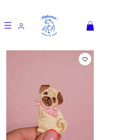
Fun goodies, friendly worldwide
shipping from €3.90