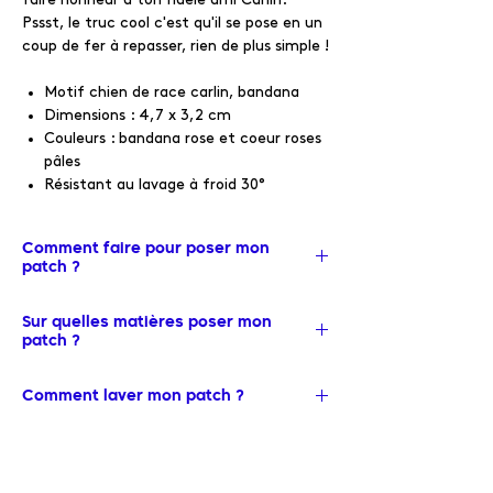
Pssst, le truc cool c'est qu'il se pose en un
coup de fer à repasser, rien de plus simple !
Motif chien de race carlin, bandana
Dimensions : 4,7 x 3,2 cm
Couleurs : bandana rose et coeur roses
pâles
Résistant au lavage à froid 30°
Comment faire pour poser mon
patch ?
✨ Place le vêtement sur la planche à
Sur quelles matières poser mon
repasser, recouvre le patch et le vêtement
patch ?
d’une protection : papier cuisson ou
chiffon fin (plus c’est fin mieux c’est, il
❤️ Matières idéales : Coton & Jeans
Comment laver mon patch ?
doit y avoir le moins d'espace entre le fer
🚫 Matières à éviter : Soie, cachemire, cuir,
et le vêtement)
plastiques, certains types de polyester
💧 Passage à la machine à faible
température
✨ Une fois le fer à repasser bien chaud à
✨ La première question à te poser avant
30 degrés (sinon à force de lavage cela
la puissance maximale (sans vapeur)