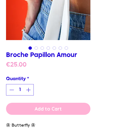
Broche Papillon Amour
Price
€25.00
Quantity
*
Add to Cart
🦋 Butterfly 🦋