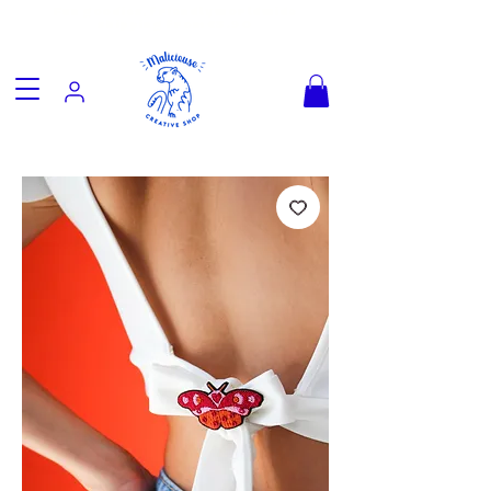
Fun goodies, friendly worldwide
shipping from €3.90