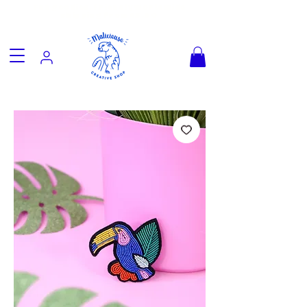
Fun goodies, friendly worldwide
shipping from €3.90