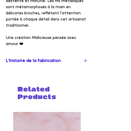
dextérité et minutie. Les fils métalliques
sont métamorphosés à la main en
délicates broches, reflétant l'attention
portée à chaque détail dans cet artisanat
traditionnel.
Une création Malicieuse pensée avec
amour ❤️
L'histoire de la fabrication
Depuis notre studio de création dans le
sud de la France, Malicieuse conçoit avec
passion chaque collection.
Related
Nous dessinons chaque motif et
Products
choisissons minutieusement les teintes.
Le processus créatif se poursuit a coeur
du Pakistan dans un atelier familial, où
l'ancienne tradition de la broderie
cannetille est transmis de génération en