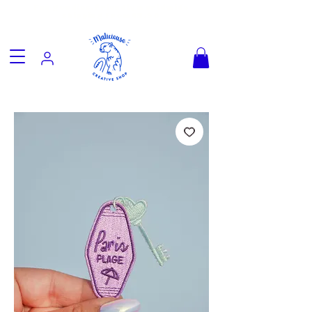
Fun goodies, friendly worldwide
shipping from €3.90