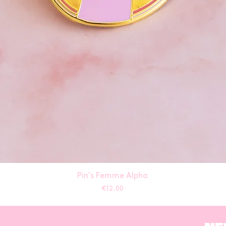
Pin's Femme Alpha
Price
€12.00