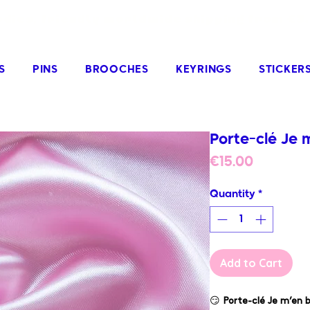
odies, friendly worldwide shipping from €3
S
PINS
BROOCHES
KEYRINGS
STICKER
Porte-clé Je 
Price
€15.00
Quantity
*
Add to Cart
😏
Porte-clé Je m’en b