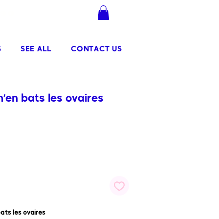
.90
Se connecter
S
SEE ALL
CONTACT US
m’en bats les ovaires
ats les ovaires