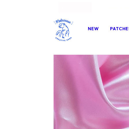
Fun go
NEW
PATCHE