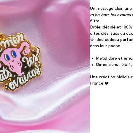
Un message clair, une
m’en bats les ovaires
e
filtre.
Drôle, décalé et 100%
à tes clés, sacs ou ac
💡 Idée cadeau parfait
dans leur poche
Métal doré et émai
Dimensions : 5 x 4
Une création Malicieu
France ❤️