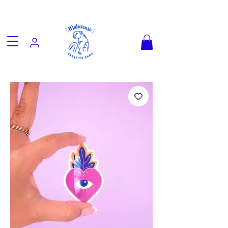
Fun goodies, friendly worldwide
shipping from €3.90