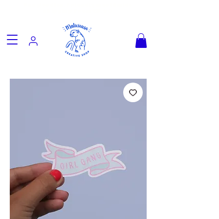
Fun goodies, friendly worldwide
shipping from €3.90