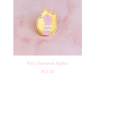
Pin's Femme Alpha
Price
€12.00
Help