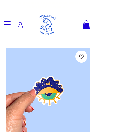
Fun goodies, friendly worldwide
shipping from €3.90